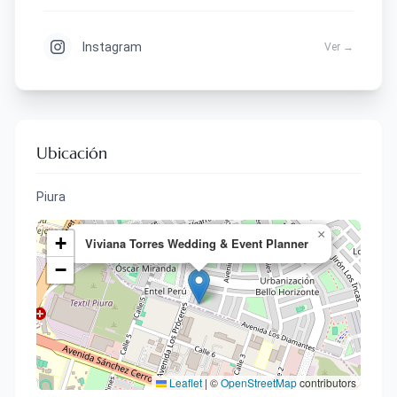
Instagram
Ver →
Ubicación
Piura
×
+
Viviana Torres Wedding & Event Planner
−
Leaflet
|
©
OpenStreetMap
contributors