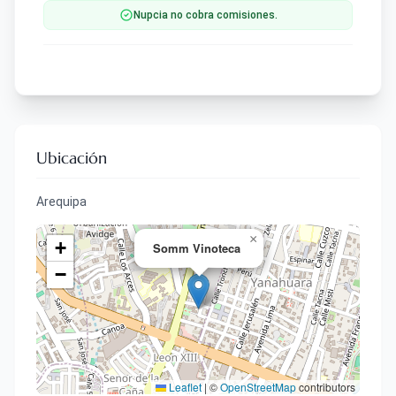
Nupcia no cobra comisiones.
Ubicación
Arequipa
×
+
Somm Vinoteca
−
Leaflet
|
©
OpenStreetMap
contributors