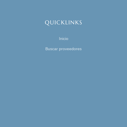
QUICKLINKS
Inicio
Buscar proveedores
Contáctanos
Registrar mi negocio
Alternativa para Proveedores
Área de acceso
TÉRMINOS
Aviso de privacidad