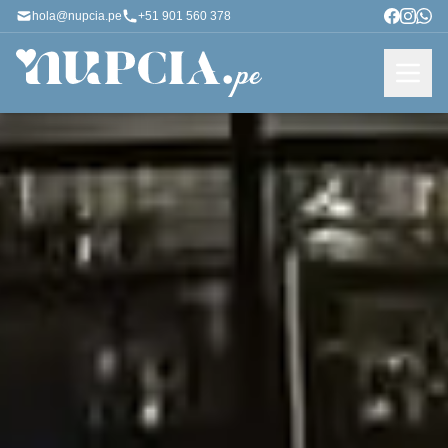
hola@nupcia.pe
+51 901 560 378