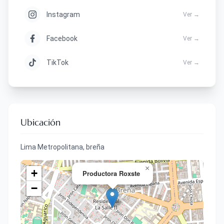
Instagram
Ver →
Facebook
Ver →
TikTok
Ver →
Ubicación
Lima Metropolitana, breña
×
+
Productora Roxste
−