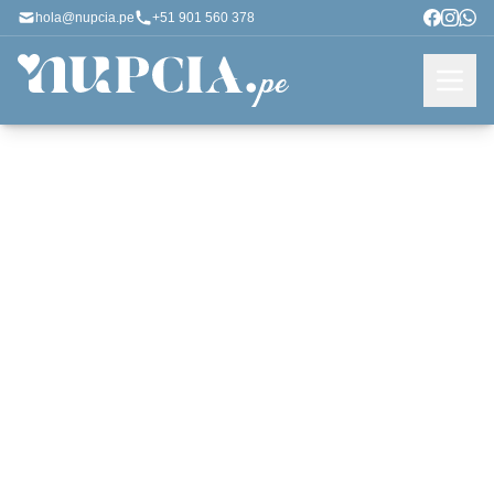
hola@nupcia.pe
+51 901 560 378