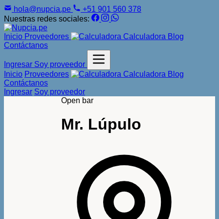
hola@nupcia.pe
+51 901 560 378
Nuestras redes sociales:
Inicio
Proveedores
Calculadora
Blog
Contáctanos
Ingresar
Soy proveedor
Inicio
Proveedores
Calculadora
Blog
Contáctanos
Ingresar
Soy proveedor
Open bar
Mr. Lúpulo