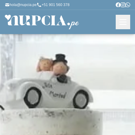
hola@nupcia.pe
+51 901 560 378