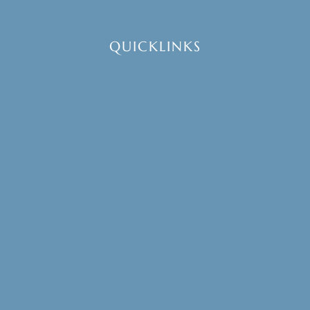
QUICKLINKS
Inicio
Buscar proveedores
Contáctanos
Registrar mi negocio
Alternativa para Proveedores
Área de acceso
TÉRMINOS
Aviso de privacidad