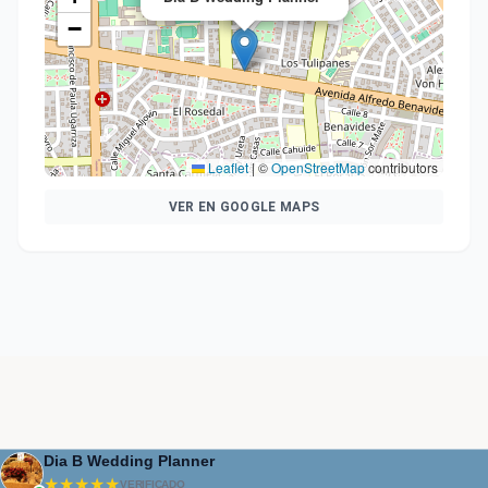
−
Leaflet
|
©
OpenStreetMap
contributors
VER EN GOOGLE MAPS
Dia B Wedding Planner
★★★★★
VERIFICADO