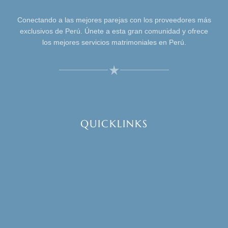
Conectando a las mejores parejas con los proveedores más
exclusivos de Perú. Únete a esta gran comunidad y ofrece
los mejores servicios matrimoniales en Perú.
QUICKLINKS
Inicio
Buscar proveedores
Contáctanos
Registrar mi negocio
Alternativa para Proveedores