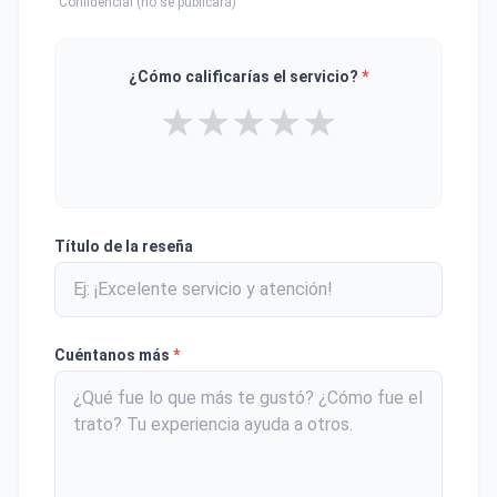
Confidencial (no se publicará)
¿Cómo calificarías el servicio?
*
★
★
★
★
★
Título de la reseña
Cuéntanos más
*