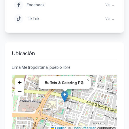
Facebook
Ver →
TikTok
Ver →
Ubicación
Lima Metropolitana, pueblo libre
×
+
Buffets & Catering PG
−
Leaflet
|
©
OpenStreetMap
contributors