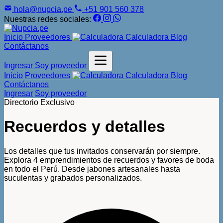
hola@nupcia.pe
+51 901 560 378
Nuestras redes sociales:
Inicio
Proveedores
Calculadora
Blog
Contáctanos
Ingresar
Soy proveedor
Inicio
Proveedores
Calculadora
Blog
Contáctanos
Ingresar
Soy proveedor
Directorio Exclusivo
Recuerdos y detalles
Los detalles que tus invitados conservarán por siempre.
Explora 4 emprendimientos de recuerdos y favores de boda
en todo el Perú. Desde jabones artesanales hasta
suculentas y grabados personalizados.