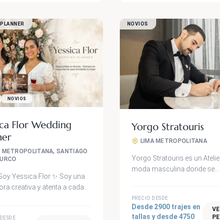
enimiento y diversión. Sus
s en escena destacan por la
 en su trabajo y la constante
 PLANNER
NOVIOS
ción de sus propuestas.
ealidad...
NOVIOS
ica Flor Wedding
Yorgo Stratouris
ner
LIMA METROPOLITANA
A METROPOLITANA, SANTIAGO
Yorgo Stratouris es un Atelie
SURCO
moda masculina donde se
oy Yessica Flor ✨ Soy una
confeccionan Trajes, Esmoq
ra creativa y atenta a cada
camisas, zapatos, y acceso
. Y sí, de esas que disfrutan
PRECIO DESDE
como corbatas y gemelos. 
Desde 2900 trajes en
 quede perfecto. Mi amor
V
EXPERIENCIA A TU MEDIDA E
tallas y desde 4750
PE
 DESDE
ear me llevó primero a la