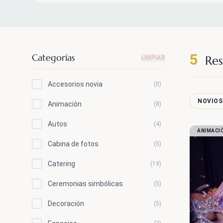
5
Categorías
Res
LIMPIAR
Accesorios novia
(0)
NOVIOS
Animación
(8)
Autos
(4)
ANIMACI
Cabina de fotos
(5)
Catering
(19)
Ceremonias simbólicas
(5)
Decoración
(5)