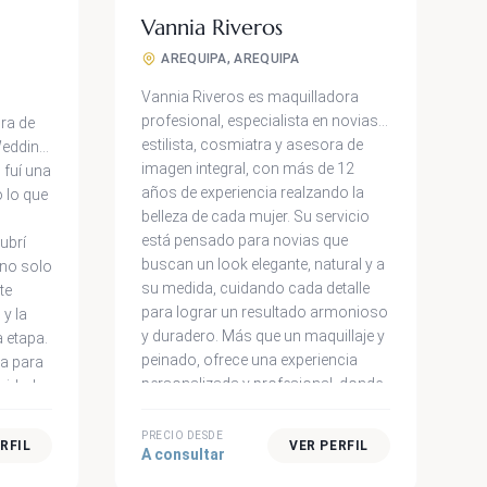
Vannia Riveros
AREQUIPA, AREQUIPA
Vannia Riveros es maquilladora
profesional, especialista en novias,
ra de
estilista, cosmiatra y asesora de
Wedding
imagen integral, con más de 12
 fuí una
años de experiencia realzando la
o lo que
belleza de cada mujer. Su servicio
está pensado para novias que
ubrí
buscan un look elegante, natural y a
 no solo
su medida, cuidando cada detalle
te
para lograr un resultado armonioso
 y la
y duradero. Más que un maquillaje y
a etapa.
peinado, ofrece una experiencia
a para
personalizada y profesional, donde
ridad y
la calma, la confianza y el buen
a de
gusto acompañan cada momento
do con
PRECIO DESDE
RFIL
VER PERFIL
A consultar
previo a tu matrimonio.