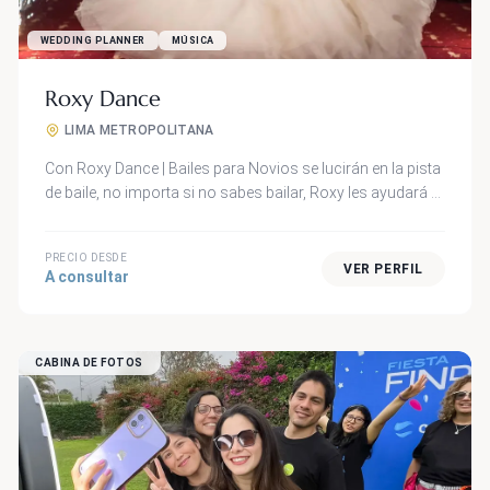
WEDDING PLANNER
MÚSICA
Roxy Dance
LIMA METROPOLITANA
Con Roxy Dance | Bailes para Novios se lucirán en la pista
de baile, no importa si no sabes bailar, Roxy les ayudará a
presentar increíbles coreografías que sorprenderán a sus
invitados. Puedes elegir coreografías románticas o
PRECIO DESDE
divertidas. Roxy se caracteriza por enseñar con mucha
VER PERFIL
A consultar
paciencia y siempre logra que los novios emocionen a
sus invitados.
CABINA DE FOTOS