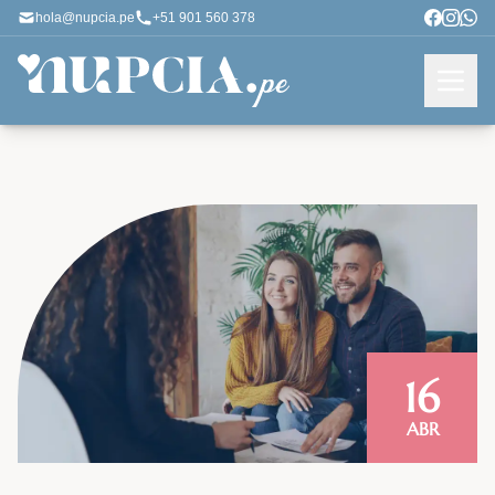
hola@nupcia.pe
+51 901 560 378
16
ABR