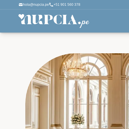
hola@nupcia.pe
+51 901 560 378