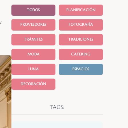
TODOS
PLANIFICACIÓN
y
PROVEEDORES
FOTOGRAFÍA
TRÁMITES
TRADICIONES
MODA
CATERING
LUNA
ESPACIOS
DECORACIÓN
TAGS: